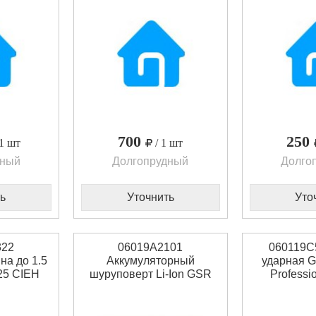
700
250
 1 шт
/ 1 шт
дный
Долгопрудный
Долго
ь
Уточнить
Уто
322
06019A2101
060119C
а до 1.5
Аккумуляторный
ударная G
25 CIEH
шуруповерт Li-Ion GSR
Professi
Mx2Drive Bosch