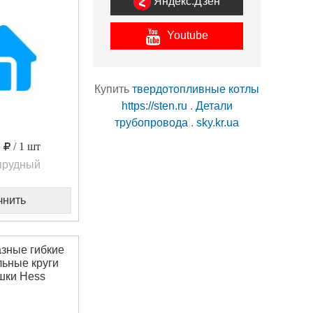
Яндекс.Дзен
Youtube
Купить
твердотопливные котлы
https://sten.ru
.
Детали
трубопровода
.
sky.kr.ua
0
/ 1 шт
прудный
чнить
зные гибкие
ьные круги
шки Hess