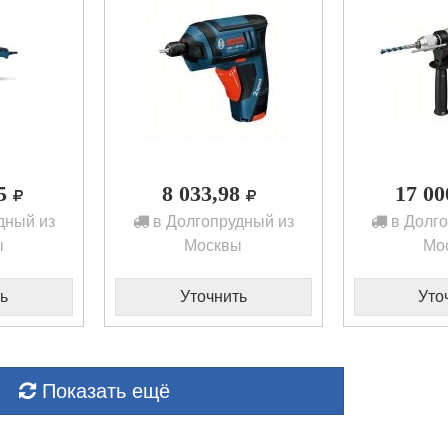
85
8 033,98
17 0
дный из
в Долгопрудный из
в Долго
ы
Москвы
Мо
ь
Уточнить
Уто
Показать ещё