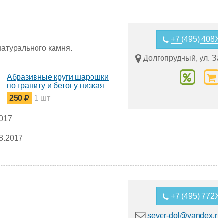
+7 (495) 40
натурального камня.
Долгопрудный, ул. З
Абразивные круги шарошки
по граниту и бетону низкая
цена
250
1 шт
 И ЖЕЛЕЗОБЕТОНУ 600 ММ - 170 ДОЛЛАРОВ
2017
коронки
8.2017
+7 (495) 77
sever-dol@yandex.r