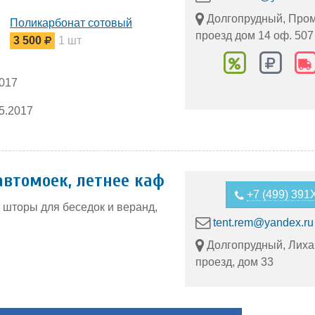
Долгопрудный, Пр
Поликарбонат сотовый
проезд дом 14 оф. 507
3 500
1 шт
2017
5.2017
автомоек, летнее каф
+7 (499) 39
е шторы для беседок и веранд,
tent.rem@yandex.ru
Долгопрудный, Лиха
проезд, дом 33