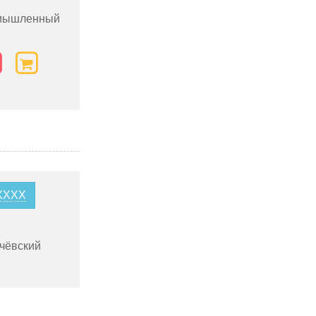
омышленный
1XXXX
чёвский