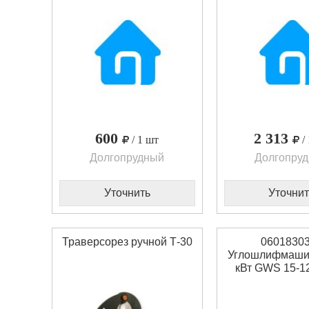
600
2 313
/ 1 шт
/
Долгопрудный
Долгопру
Уточнить
Уточнит
Траверсорез ручной Т-30
0601830
Углошлифмашин
кВт GWS 15-1
Bosch