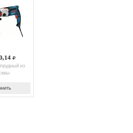
00,14
прудный из
сквы
чнить