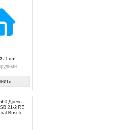
/ 1 шт
прудный
чнить
500 Дрель
SB 21-2 RE
onal Bosch