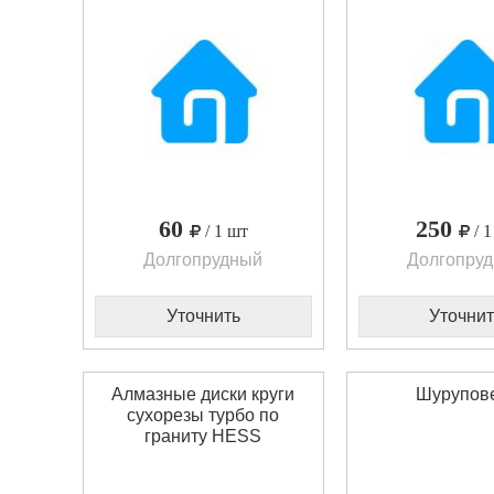
60
250
/ 1 шт
/ 
Долгопрудный
Долгопру
Уточнить
Уточнит
Алмазные диски круги
Шурупов
сухорезы турбо по
граниту HESS