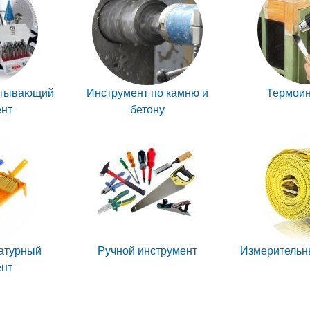
атывающий
Инструмент по камню и
Термоин
ент
бетону
атурный
Ручной инструмент
Измерительн
ент