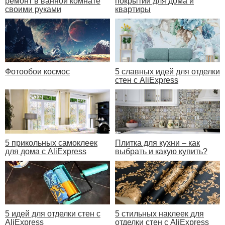
ремонт в ванной комнате
покрытий для дома и
своими руками
квартиры
Фотообои космос
5 славных идей для отделки
стен с AliExpress
5 прикольных самоклеек
Плитка для кухни – как
для дома с AliExpress
выбрать и какую купить?
5 идей для отделки стен с
5 стильных наклеек для
AliExpress
отделки стен с AliExpress