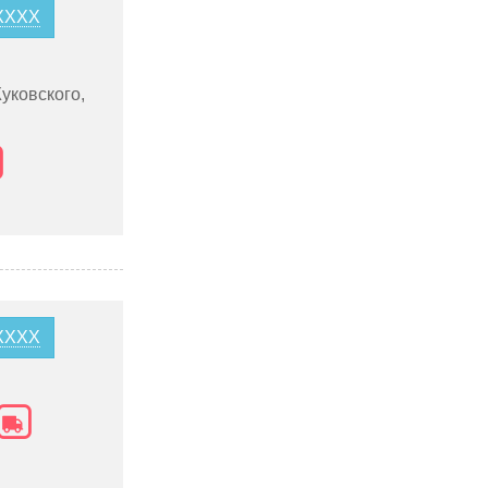
8XXXX
уковского,
6XXXX