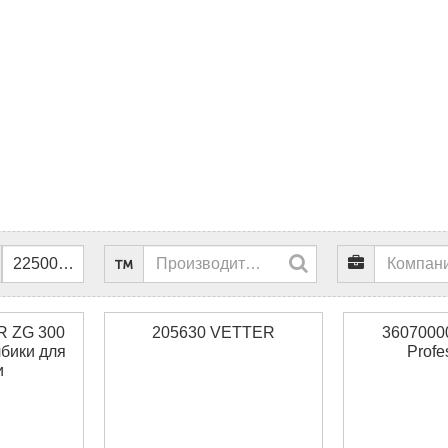
R ZG 300
205630 VETTER
3607000
бики для
Profe
и