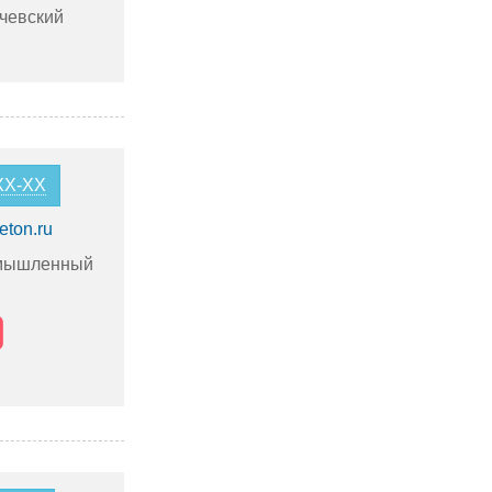
чевский
-XX-XX
eton.ru
омышленный