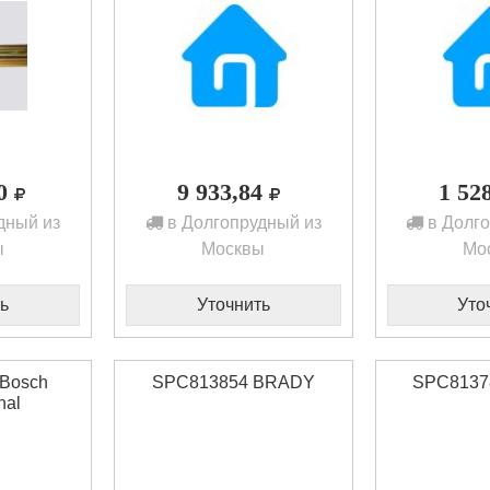
60
9 933,84
1 52
дный из
в Долгопрудный из
в Долго
ы
Москвы
Мо
ь
Уточнить
Уто
 Bosch
SPC813854 BRADY
SPC8137
nal