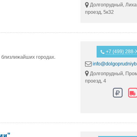
Долгопрудный, Лиха
проезд, 5к32
+7 (499) 288
и близлижайших городах.
info@dolgoprudniyb
Долгопрудный, Пр
проезд, 4
ии"