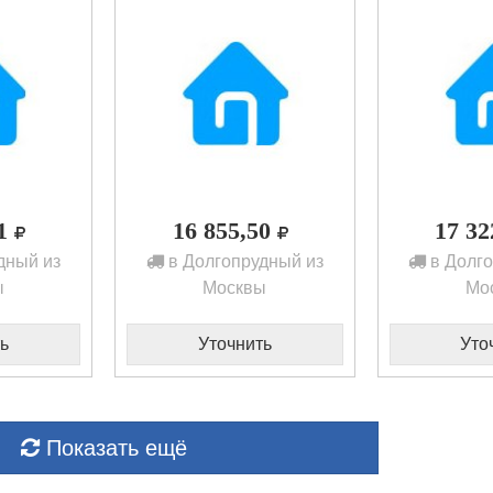
21
16 855,50
17 3
дный из
в Долгопрудный из
в Долго
ы
Москвы
Мо
ь
Уточнить
Уто
Показать ещё