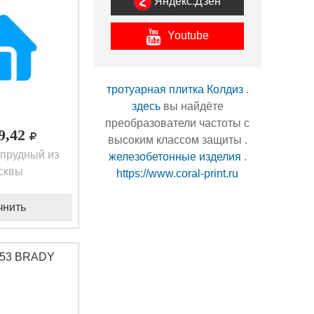
Яндекс.Дзен
Youtube
тротуарная плитка Колдиз
.
здесь
вы найдёте
преобразователи частоты с
19,42
высоким классом защиты .
прудный из
железобетонные изделия
.
сквы
https://www.coral-print.ru
чнить
53 BRADY