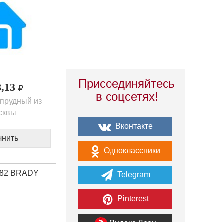
Присоединяйтесь
8,13
в соцсетях!
прудный из
сквы
Вконтакте
чнить
Одноклассники
82 BRADY
Telegram
Pinterest