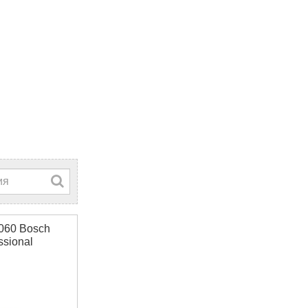
060 Bosch
ssional