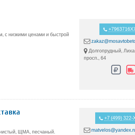
+7963716X
м, с низкими ценами и быстрой
zakaz@mosavtobeto
Долгопрудный, Лиха
просп., 64
ставка
+7 (499) 322
matvelos@yandex.r
нистый, ЩМА, песчаный.