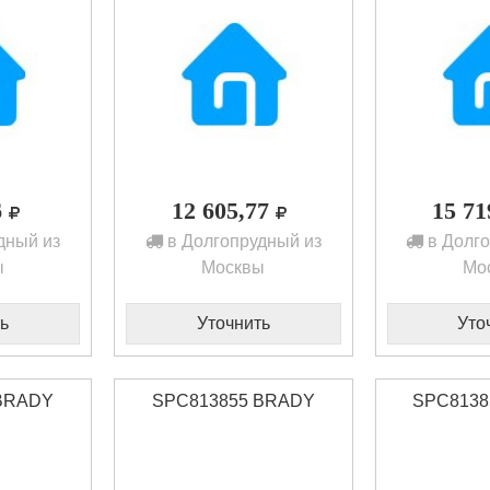
6
12 605,77
15 7
дный из
в Долгопрудный из
в Долго
ы
Москвы
Мо
ь
Уточнить
Уто
BRADY
SPC813855 BRADY
SPC8138