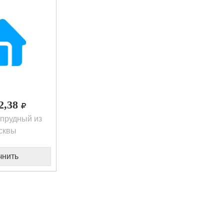
22,38
прудный из
сквы
чнить