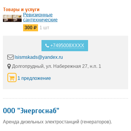
Товары и услуги
Ревизионные
сантехнические
люки от
300
1 шт
производителя
+7495008XXXX
lsismskads@yandex.ru
Долгопрудный, ул. Набережная 27, н.п. 1
1 предложение
ООО "Энергоснаб"
Аренда дизельных электростанций (генераторов).