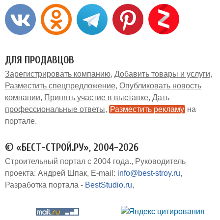
ДЛЯ ПРОДАВЦОВ
Зарегистрировать компанию
Добавить товары и услуги
Разместить спецпредложение
Опубликовать новость
компании
Принять участие в выставке
Дать
профессиональные ответы
Разместить рекламу
на
портале
© «БЕСТ-СТРОЙ.РУ», 2004-2026
Строительный портал с 2004 года.
Руководитель
проекта: Андрей Шпак
E-mail:
info@best-stroy.ru
Разработка портала -
BestStudio.ru