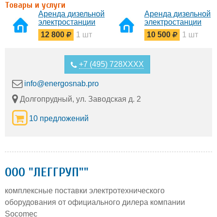
Товары и услуги
Аренда дизельной
Аренда дизельной
электростанции
электростанции
440 кВт (Denyo
360 кВт (Denyo
12 800
1 шт
10 500
1 шт
dca600)
dca500)
+7 (495) 728XXXX
info@energosnab.pro
Долгопрудный, ул. Заводская д. 2
10 предложений
OOO "ЛЕГГРУП""
комплексные поставки электротехнического
оборудования от официального дилера компании
Socomec