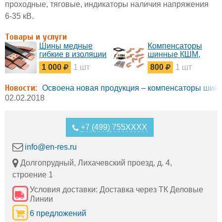
проходные, тяговые, индикаторы наличия напряжения
6-35 кВ.
Товары и услуги
Шины медные
Компенсаторы
гибкие в изоляции
шинные КШМ,
ШМГИ на 1-10 кВ
КША, КШАК,
1 000
1 шт
800
1 шт
с доставкой
плетеные от
производителя
Новости:
Освоена новая продукция – компенсаторы шин
02.02.2018
+7 (499) 755XXXX
info@en-res.ru
Долгопрудный, Лихачевский проезд, д. 4,
строение 1
Условия доставки: Доставка через ТК Деловые
Линии
6 предложений